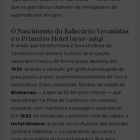
que os gramáticos chamam de metaplasmo de
supressão por síncope.
O Nascimento do Balneário: Veranistas
e o Primeiro Hotel (1930–1964)
A virada que transformaria a faixa litorânea de
Camboriú num destino turístico de projeção
nacional começou de forma quase discreta, em
1930
, quando a situação geográfica privilegiada da
praia passou a atrair os primeiros banhistas de forma
sistemática. Eram, sobretudo, famílias da cidade de
Blumenau
— a apenas 60 km pelo interior — que
descobriram na Praia de Camboriú um veraneio
acessível, com mar limpo e paisagem exuberante.
Em
1932
, foi construído o primeiro hotel da cidade: o
Hotel Miramar
, erguido na confluência das avenidas
Central e Atlântica — o cruzamento que seria o
coração pulsante do futuro balneário. Nos anos