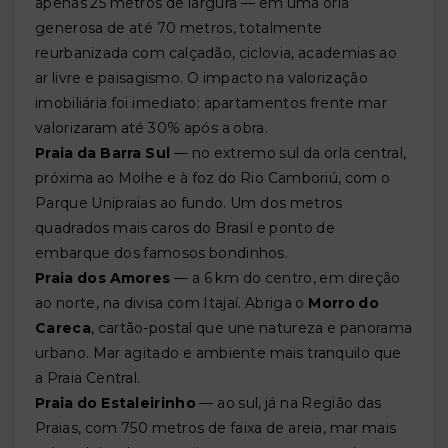
apenas 25 metros de largura — em uma orla
generosa de até 70 metros, totalmente
reurbanizada com calçadão, ciclovia, academias ao
ar livre e paisagismo. O impacto na valorização
imobiliária foi imediato: apartamentos frente mar
valorizaram até 30% após a obra.
Praia da Barra Sul
— no extremo sul da orla central,
próxima ao Molhe e à foz do Rio Camboriú, com o
Parque Unipraias ao fundo. Um dos metros
quadrados mais caros do Brasil e ponto de
embarque dos famosos bondinhos.
Praia dos Amores
— a 6 km do centro, em direção
ao norte, na divisa com Itajaí. Abriga o
Morro do
Careca
, cartão-postal que une natureza e panorama
urbano. Mar agitado e ambiente mais tranquilo que
a Praia Central.
Praia do Estaleirinho
— ao sul, já na Região das
Praias, com 750 metros de faixa de areia, mar mais