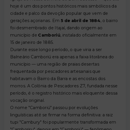
hoje é um dos pontos históricos mais simbólicos da
cidade e palco da devoção popular que vem de
gerações açorianas. Em
5 de abril de 1884
, o bairro
foi desmembrado de Itajaí, dando origem ao
município de
Camboriú
, instalado oficialmente em
15 de janeiro de 1885.
Durante esse longo período, o que viria a ser
Balneário Camboriú era apenas a faixa litorânea do
município — uma região de praias desertas
frequentada por pescadores artesanais que
habitavam o Bairro da Barra e as encostas dos
morros. A Colônia de Pescadores Z7, fundada nesse
período, é o registro histórico mais eloquente dessa
vocação original.
O nome "Camboriú" passou por evoluções
linguísticas até se firmar na forma definitiva: a raiz
tupi "Cambury" foi popularmente transformada em
"Camboriru", depois em "Camboriú" — fenômeno