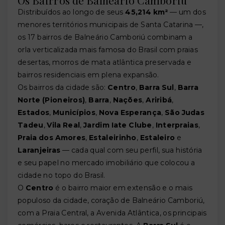
Os Bairros de Balneário Camboriú
Distribuídos ao longo de seus
45,214 km²
— um dos
menores territórios municipais de Santa Catarina —,
os 17 bairros de Balneário Camboriú combinam a
orla verticalizada mais famosa do Brasil com praias
desertas, morros de mata atlântica preservada e
bairros residenciais em plena expansão.
Os bairros da cidade são:
Centro
,
Barra Sul
,
Barra
Norte (Pioneiros)
,
Barra
,
Nações
,
Ariribá
,
Estados
,
Municípios
,
Nova Esperança
,
São Judas
Tadeu
,
Vila Real
,
Jardim Iate Clube
,
Interpraias
,
Praia dos Amores
,
Estaleirinho
,
Estaleiro
e
Laranjeiras
— cada qual com seu perfil, sua história
e seu papel no mercado imobiliário que colocou a
cidade no topo do Brasil.
O
Centro
é o bairro maior em extensão e o mais
populoso da cidade, coração de Balneário Camboriú,
com a Praia Central, a Avenida Atlântica, os principais