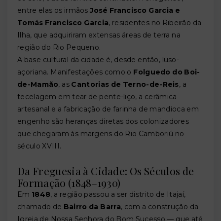
entre elas os irmãos
José Francisco Garcia e
Tomás Francisco Garcia
, residentes no Ribeirão da
Ilha, que adquiriram extensas áreas de terra na
região do Rio Pequeno.
A base cultural da cidade é, desde então, luso-
açoriana. Manifestações como o
Folguedo do Boi-
de-Mamão
, as
Cantorias de Terno-de-Reis
, a
tecelagem em tear de pente-liço, a cerâmica
artesanal e a fabricação de farinha de mandioca em
engenho são heranças diretas dos colonizadores
que chegaram às margens do Rio Camboriú no
século XVIII.
Da Freguesia à Cidade: Os Séculos de
Formação (1848–1930)
Em
1848
, a região passou a ser distrito de Itajaí,
chamado de
Bairro da Barra
, com a construção da
Igreja de Nossa Senhora do Bom Sucesso — que até