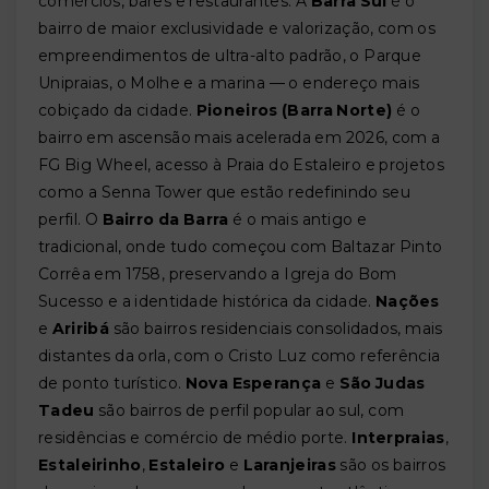
comércios, bares e restaurantes. A
Barra Sul
é o
bairro de maior exclusividade e valorização, com os
empreendimentos de ultra-alto padrão, o Parque
Unipraias, o Molhe e a marina — o endereço mais
cobiçado da cidade.
Pioneiros (Barra Norte)
é o
bairro em ascensão mais acelerada em 2026, com a
FG Big Wheel, acesso à Praia do Estaleiro e projetos
como a Senna Tower que estão redefinindo seu
perfil. O
Bairro da Barra
é o mais antigo e
tradicional, onde tudo começou com Baltazar Pinto
Corrêa em 1758, preservando a Igreja do Bom
Sucesso e a identidade histórica da cidade.
Nações
e
Ariribá
são bairros residenciais consolidados, mais
distantes da orla, com o Cristo Luz como referência
de ponto turístico.
Nova Esperança
e
São Judas
Tadeu
são bairros de perfil popular ao sul, com
residências e comércio de médio porte.
Interpraias
,
Estaleirinho
,
Estaleiro
e
Laranjeiras
são os bairros